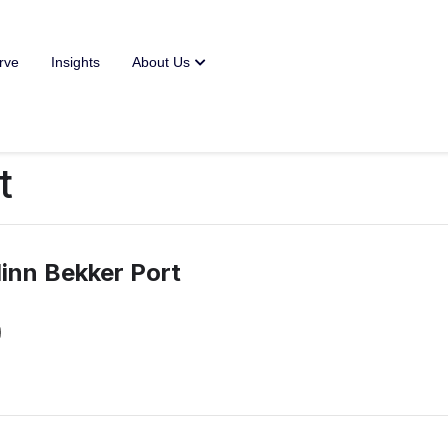
rve
Insights
About Us
t
linn Bekker Port